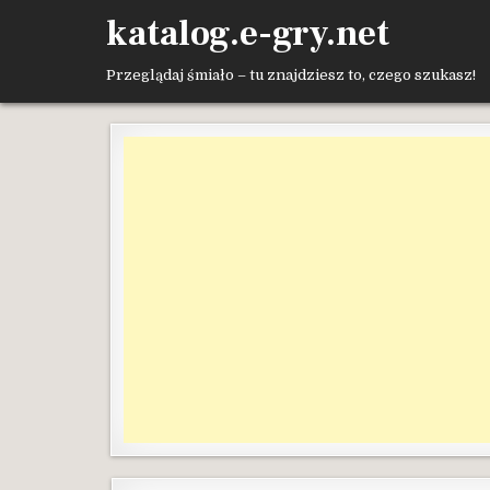
Skip
katalog.e-gry.net
to
content
Przeglądaj śmiało – tu znajdziesz to, czego szukasz!