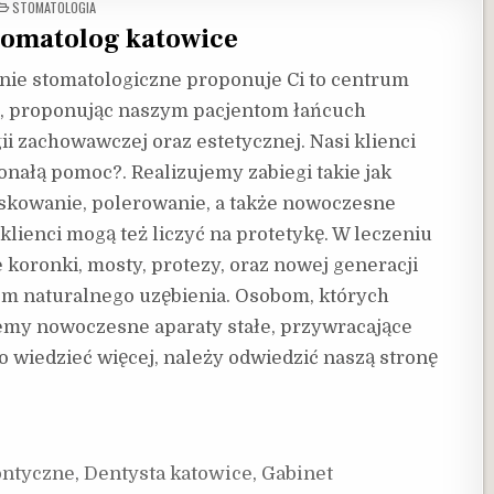
POSTED
STOMATOLOGIA
IN
omatolog katowice
nie stomatologiczne proponuje Ci to centrum
, proponując naszym pacjentom łańcuch
 zachowawczej oraz estetycznej. Nasi klienci
onałą pomoc?. Realizujemy zabiegi takie jak
iaskowanie, polerowanie, a także nowoczesne
ienci mogą też liczyć na protetykę. W leczeniu
 koronki, mosty, protezy, oraz nowej generacji
em naturalnego uzębienia. Osobom, których
my nowoczesne aparaty stałe, przywracające
 wiedzieć więcej, należy odwiedzić naszą stronę
ontyczne
,
Dentysta katowice
,
Gabinet