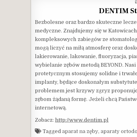
DENTIM St
Bezbolesne oraz bardzo skuteczne lecze
medyczne. Znajdujemy się w Katowicach
kompleksowych zabiegów ze stomatologii
mogą liczyć na miłą atmosferę oraz dosk
lakierowanie, lakowanie, fluoryzacja, p
wybielanie zębów metodą BEYOND. Nasi kl
protetycznym stosujemy solidne i trwałe
implanty, będące doskonałym substytut
problemem jest krzywy zgryz proponuje
zębom żądaną formę. Jeżeli chcą Państwo
internetową.
Zobacz:
http://www.dentim.pl
Tagged
aparat na zęby
,
aparaty ortod