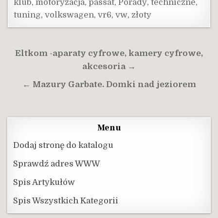
klub
,
motoryzacja
,
passat
,
Porady
,
techniczne
,
tuning
,
volkswagen
,
vr6
,
vw
,
złoty
Nawigacja
Eltkom -aparaty cyfrowe, kamery cyfrowe,
wpisu
akcesoria →
← Mazury Garbate. Domki nad jeziorem
Menu
Dodaj stronę do katalogu
Sprawdź adres WWW
Spis Artykułów
Spis Wszystkich Kategorii