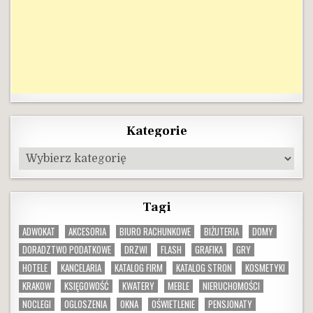
Kategorie
Kategorie
Tagi
ADWOKAT
AKCESORIA
BIURO RACHUNKOWE
BIŻUTERIA
DOMY
DORADZTWO PODATKOWE
DRZWI
FLASH
GRAFIKA
GRY
HOTELE
KANCELARIA
KATALOG FIRM
KATALOG STRON
KOSMETYKI
KRAKOW
KSIĘGOWOŚĆ
KWATERY
MEBLE
NIERUCHOMOŚCI
NOCLEGI
OGLOSZENIA
OKNA
OŚWIETLENIE
PENSJONATY