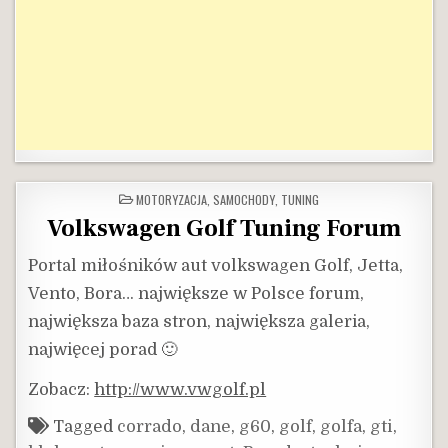
POSTED
MOTORYZACJA
,
SAMOCHODY
,
TUNING
IN
Volkswagen Golf Tuning Forum
Portal miłośników aut volkswagen Golf, Jetta,
Vento, Bora… największe w Polsce forum,
największa baza stron, największa galeria,
najwięcej porad 🙂
Zobacz:
http://www.vwgolf.pl
Tagged
corrado
,
dane
,
g60
,
golf
,
golfa
,
gti
,