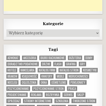
Kategorie
Kategorie
Tagi
ADWOKAT
AKCESORIA
BIURO RACHUNKOWE
BIŻUTERIA
DOMY
DORADZTWO PODATKOWE
DRZWI
FLASH
GRAFIKA
GRY
HOTELE
KANCELARIA
KATALOG FIRM
KATALOG STRON
KOSMETYKI
KRAKOW
KSIĘGOWOŚĆ
KWATERY
MEBLE
NIERUCHOMOŚCI
NOCLEGI
OGLOSZENIA
OKNA
OŚWIETLENIE
PENSJONATY
POZYCJONOWANIE
POZYCJONOWANIE STRON
PRACA
PROJEKTOWANIE
REKLAMA
ROZRYWKA
SERWIS
SKLEP
SPRZEDAŻ
STRONY INTERNETOWE
SZKOLENIA
TWORZENIE STRON