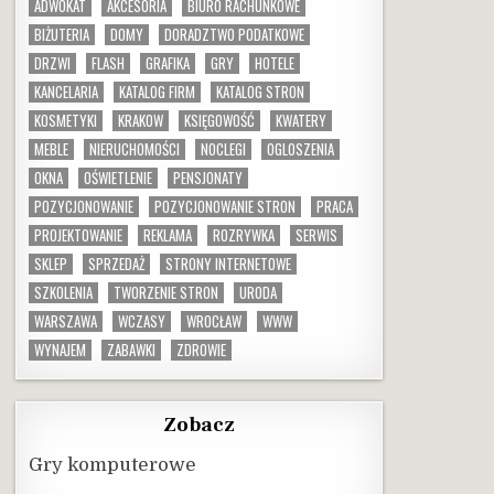
ADWOKAT
AKCESORIA
BIURO RACHUNKOWE
BIŻUTERIA
DOMY
DORADZTWO PODATKOWE
DRZWI
FLASH
GRAFIKA
GRY
HOTELE
KANCELARIA
KATALOG FIRM
KATALOG STRON
KOSMETYKI
KRAKOW
KSIĘGOWOŚĆ
KWATERY
MEBLE
NIERUCHOMOŚCI
NOCLEGI
OGLOSZENIA
OKNA
OŚWIETLENIE
PENSJONATY
POZYCJONOWANIE
POZYCJONOWANIE STRON
PRACA
PROJEKTOWANIE
REKLAMA
ROZRYWKA
SERWIS
SKLEP
SPRZEDAŻ
STRONY INTERNETOWE
SZKOLENIA
TWORZENIE STRON
URODA
WARSZAWA
WCZASY
WROCŁAW
WWW
WYNAJEM
ZABAWKI
ZDROWIE
Zobacz
Gry komputerowe