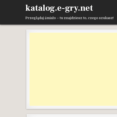
Skip
katalog.e-gry.net
to
content
Przeglądaj śmiało – tu znajdziesz to, czego szukasz!