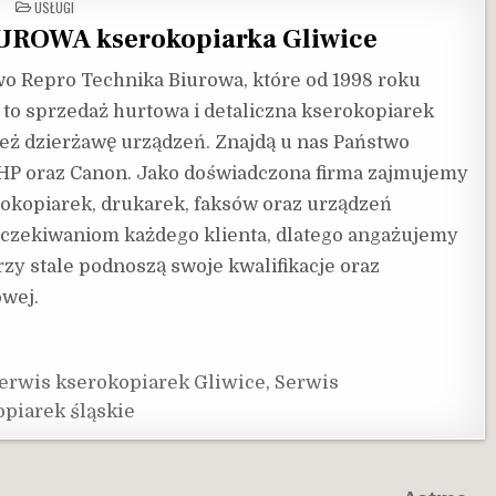
POSTED
USŁUGI
IN
ROWA kserokopiarka Gliwice
wo Repro Technika Biurowa, które od 1998 roku
a to sprzedaż hurtowa i detaliczna kserokopiarek
ż dzierżawę urządzeń. Znajdą u nas Państwo
, HP oraz Canon. Jako doświadczona firma zajmujemy
okopiarek, drukarek, faksów oraz urządzeń
oczekiwaniom każdego klienta, dlatego angażujemy
zy stale podnoszą swoje kwalifikacje oraz
owej.
erwis kserokopiarek Gliwice
,
Serwis
piarek śląskie