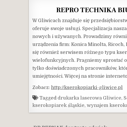
REPRO TECHNIKA BIU
W Gliwicach znajduje się przedsiębiorst
oferuje swoje usługi. Specjalizacja nasz
nowych i używanych. Prowadzimy równie
urządzenia firm: Konica Minolta, Ricoch
się również serwisem różnego typu kser
wielofunkcyjnych. Pragniemy sprostać 
tylko doświadczonych pracowników, któr
umiejętności. Więcej na stronie internet
Zobacz:
http://kserokopiarki-gliwice.pl
Tagged
drukarka laserowa Gliwice
,
S
kserokopiarek śląskie
,
wynajem kseroko