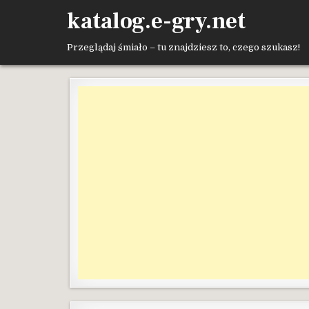
Skip
katalog.e-gry.net
to
content
Przeglądaj śmiało – tu znajdziesz to, czego szukasz!