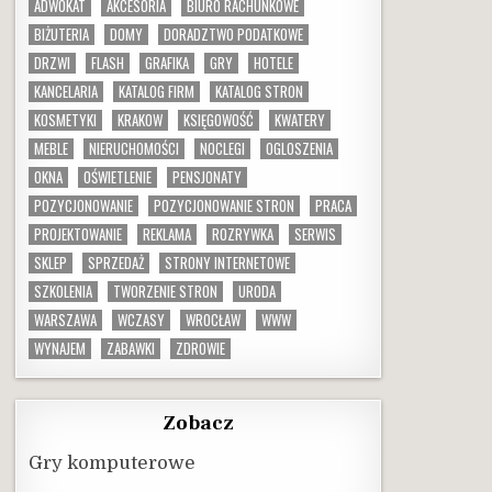
ADWOKAT
AKCESORIA
BIURO RACHUNKOWE
BIŻUTERIA
DOMY
DORADZTWO PODATKOWE
DRZWI
FLASH
GRAFIKA
GRY
HOTELE
KANCELARIA
KATALOG FIRM
KATALOG STRON
KOSMETYKI
KRAKOW
KSIĘGOWOŚĆ
KWATERY
MEBLE
NIERUCHOMOŚCI
NOCLEGI
OGLOSZENIA
OKNA
OŚWIETLENIE
PENSJONATY
POZYCJONOWANIE
POZYCJONOWANIE STRON
PRACA
PROJEKTOWANIE
REKLAMA
ROZRYWKA
SERWIS
SKLEP
SPRZEDAŻ
STRONY INTERNETOWE
SZKOLENIA
TWORZENIE STRON
URODA
WARSZAWA
WCZASY
WROCŁAW
WWW
WYNAJEM
ZABAWKI
ZDROWIE
Zobacz
Gry komputerowe