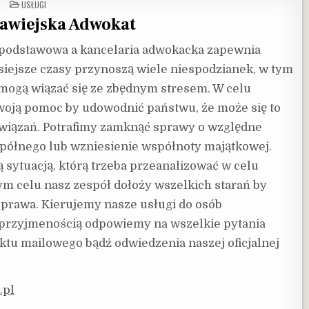
POSTED
USŁUGI
IN
awiejska Adwokat
z podstawowa a kancelaria adwokacka zapewnia
iejsze czasy przynoszą wiele niespodzianek, w tym
 mogą wiązać się ze zbędnym stresem. W celu
swoją pomoc by udowodnić państwu, że może się to
wiązań. Potrafimy zamknąć sprawy o względne
spółnego lub wzniesienie współnoty majątkowej.
 sytuacją, którą trzeba przeanalizować w celu
m celu nasz zespół dołoży wszelkich starań by
d prawa. Kierujemy nasze usługi do osób
 przyjmenością odpowiemy na wszelkie pytania
ktu mailowego bądź odwiedzenia naszej oficjalnej
.pl