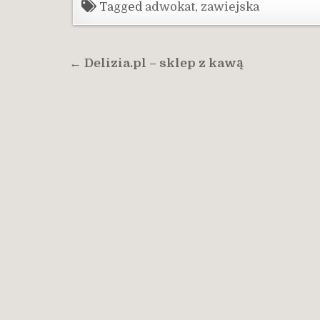
Tagged
adwokat
,
zawiejska
Nawigacja
← Delizia.pl – sklep z kawą
wpisu