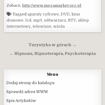
Zobacz:
http://www.megamarket.org.pl
Tagged
aparaty cyfrowe
,
DVD
,
kino
domowe
,
lcd
,
mp3
,
odtwarzacz
,
RTV
,
sklep
internetowy
,
telewizor
,
wieża
Nawigacja
Turystyka w górach →
wpisu
← Hipnoza, Hipnoterapia, Psychoterapia
Menu
Dodaj stronę do katalogu
Sprawdź adres WWW
Spis Artykułów