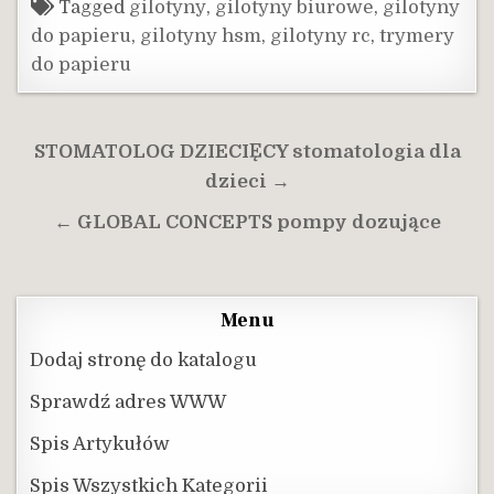
Tagged
gilotyny
,
gilotyny biurowe
,
gilotyny
do papieru
,
gilotyny hsm
,
gilotyny rc
,
trymery
do papieru
Nawigacja
STOMATOLOG DZIECIĘCY stomatologia dla
wpisu
dzieci →
← GLOBAL CONCEPTS pompy dozujące
Menu
Dodaj stronę do katalogu
Sprawdź adres WWW
Spis Artykułów
Spis Wszystkich Kategorii