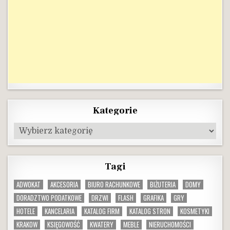
Kategorie
Kategorie
Tagi
ADWOKAT
AKCESORIA
BIURO RACHUNKOWE
BIŻUTERIA
DOMY
DORADZTWO PODATKOWE
DRZWI
FLASH
GRAFIKA
GRY
HOTELE
KANCELARIA
KATALOG FIRM
KATALOG STRON
KOSMETYKI
KRAKOW
KSIĘGOWOŚĆ
KWATERY
MEBLE
NIERUCHOMOŚCI