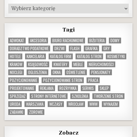
Kategorie
Tagi
ADWOKAT
AKCESORIA
BIURO RACHUNKOWE
BIŻUTERIA
DOMY
DORADZTWO PODATKOWE
DRZWI
FLASH
GRAFIKA
GRY
HOTELE
KANCELARIA
KATALOG FIRM
KATALOG STRON
KOSMETYKI
KRAKOW
KSIĘGOWOŚĆ
KWATERY
MEBLE
NIERUCHOMOŚCI
NOCLEGI
OGLOSZENIA
OKNA
OŚWIETLENIE
PENSJONATY
POZYCJONOWANIE
POZYCJONOWANIE STRON
PRACA
PROJEKTOWANIE
REKLAMA
ROZRYWKA
SERWIS
SKLEP
SPRZEDAŻ
STRONY INTERNETOWE
SZKOLENIA
TWORZENIE STRON
URODA
WARSZAWA
WCZASY
WROCŁAW
WWW
WYNAJEM
ZABAWKI
ZDROWIE
Zobacz