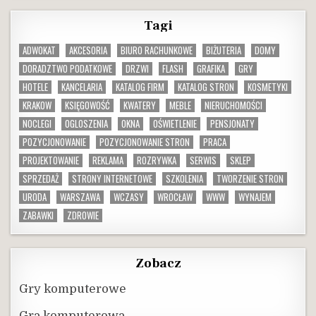
Tagi
ADWOKAT
AKCESORIA
BIURO RACHUNKOWE
BIŻUTERIA
DOMY
DORADZTWO PODATKOWE
DRZWI
FLASH
GRAFIKA
GRY
HOTELE
KANCELARIA
KATALOG FIRM
KATALOG STRON
KOSMETYKI
KRAKOW
KSIĘGOWOŚĆ
KWATERY
MEBLE
NIERUCHOMOŚCI
NOCLEGI
OGLOSZENIA
OKNA
OŚWIETLENIE
PENSJONATY
POZYCJONOWANIE
POZYCJONOWANIE STRON
PRACA
PROJEKTOWANIE
REKLAMA
ROZRYWKA
SERWIS
SKLEP
SPRZEDAŻ
STRONY INTERNETOWE
SZKOLENIA
TWORZENIE STRON
URODA
WARSZAWA
WCZASY
WROCŁAW
WWW
WYNAJEM
ZABAWKI
ZDROWIE
Zobacz
Gry komputerowe
Gra komputerowa