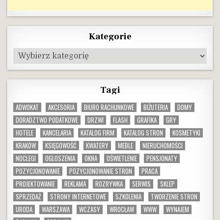
Kategorie
Kategorie
Tagi
ADWOKAT
AKCESORIA
BIURO RACHUNKOWE
BIŻUTERIA
DOMY
DORADZTWO PODATKOWE
DRZWI
FLASH
GRAFIKA
GRY
HOTELE
KANCELARIA
KATALOG FIRM
KATALOG STRON
KOSMETYKI
KRAKOW
KSIĘGOWOŚĆ
KWATERY
MEBLE
NIERUCHOMOŚCI
NOCLEGI
OGLOSZENIA
OKNA
OŚWIETLENIE
PENSJONATY
POZYCJONOWANIE
POZYCJONOWANIE STRON
PRACA
PROJEKTOWANIE
REKLAMA
ROZRYWKA
SERWIS
SKLEP
SPRZEDAŻ
STRONY INTERNETOWE
SZKOLENIA
TWORZENIE STRON
URODA
WARSZAWA
WCZASY
WROCŁAW
WWW
WYNAJEM